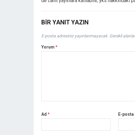
de canlı yayınlara katılabilir, yks hakkındaki 
BIR YANIT YAZIN
E-posta adresiniz yayınlanmayacak.
Gerekli alanla
Yorum
*
Ad
*
E-posta