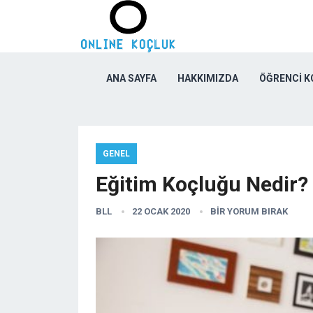
ANA SAYFA
HAKKIMIZDA
ÖĞRENCI 
GENEL
Eğitim Koçluğu Nedir?
BLL
22 OCAK 2020
BIR YORUM BIRAK