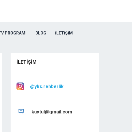
TV PROGRAMI
BLOG
İLETIŞIM
İLETIŞIM
@yks.rehberlik
kuytul@gmail.com