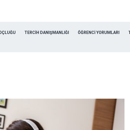
KOÇLUĞU
TERCIH DANIŞMANLIĞI
ÖĞRENCI YORUMLARI