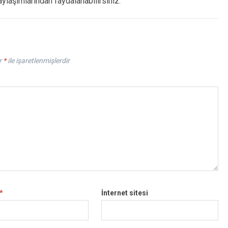
paylaşımlarından faydalanabilirsiniz.
r
*
ile işaretlenmişlerdir
*
İnternet sitesi