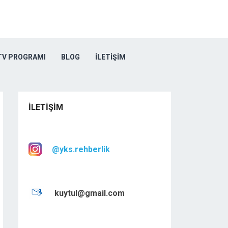
TV PROGRAMI
BLOG
İLETIŞIM
İLETIŞIM
@yks.rehberlik
kuytul@gmail.com