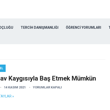
KOÇLUĞU
TERCIH DANIŞMANLIĞI
ÖĞRENCI YORUMLARI
EL
nav Kaygısıyla Baş Etmek Mümkün
14 KASIM 2021
YORUMLAR KAPALI
TAYLAR »