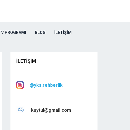
TV PROGRAMI
BLOG
İLETIŞIM
İLETIŞIM
@yks.rehberlik
kuytul@gmail.com