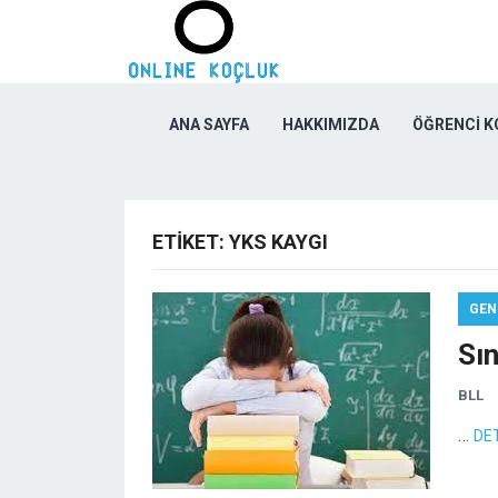
ANA SAYFA
HAKKIMIZDA
ÖĞRENCI 
ETIKET:
YKS KAYGI
GEN
Sı
BLL
…
DE