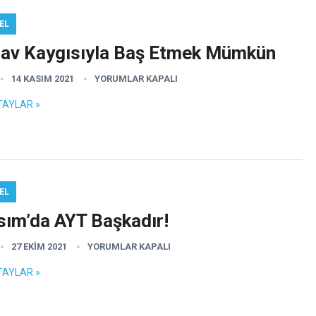
EL
nav Kaygısıyla Baş Etmek Mümkün
14 KASIM 2021
YORUMLAR KAPALI
TAYLAR »
EL
sım’da AYT Başkadır!
27 EKIM 2021
YORUMLAR KAPALI
TAYLAR »