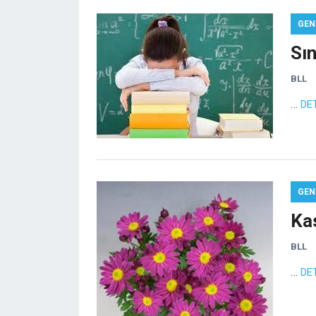
GEN
Sı
BLL
…
DE
GEN
Ka
BLL
…
DE