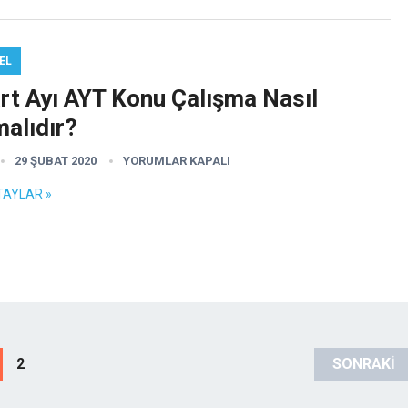
EL
rt Ayı AYT Konu Çalışma Nasıl
malıdır?
29 ŞUBAT 2020
YORUMLAR KAPALI
TAYLAR »
2
SONRAKI