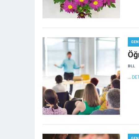
GEN
Öğ
BLL
…
DE
GEN