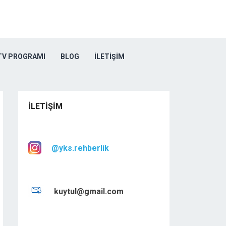
TV PROGRAMI
BLOG
İLETIŞIM
İLETIŞIM
@yks.rehberlik
kuytul@gmail.com