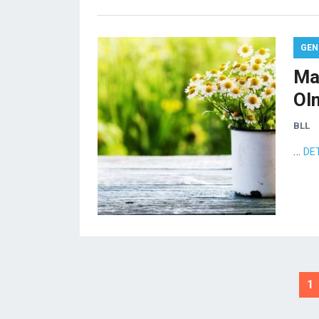
GEN
Ma
Ol
BLL
…
DE
Yazı
1
sayfalandırması