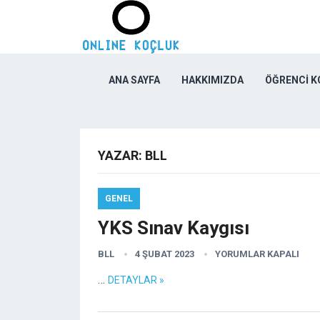
ANA SAYFA
HAKKIMIZDA
ÖĞRENCI 
YAZAR:
BLL
GENEL
YKS Sınav Kaygısı
BLL
4 ŞUBAT 2023
YORUMLAR KAPALI
…
DETAYLAR »