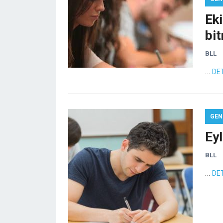
Eki
bit
BLL
…
DE
GEN
Eyl
BLL
…
DE