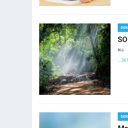
GEN
SO
BLL
…
DE
GEN