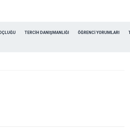
KOÇLUĞU
TERCIH DANIŞMANLIĞI
ÖĞRENCI YORUMLARI