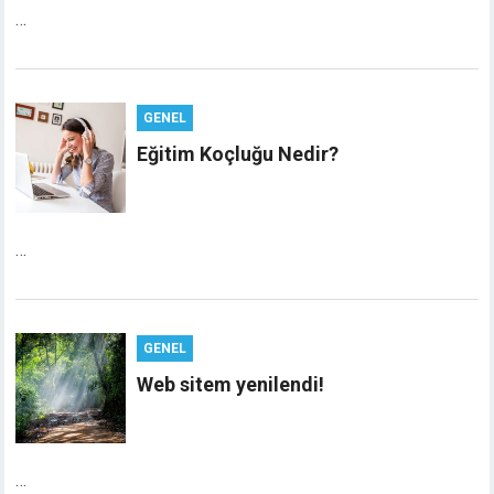
…
GENEL
Eğitim Koçluğu Nedir?
…
GENEL
Web sitem yenilendi!
…