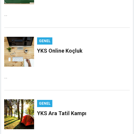
…
GENEL
YKS Online Koçluk
…
GENEL
YKS Ara Tatil Kampı