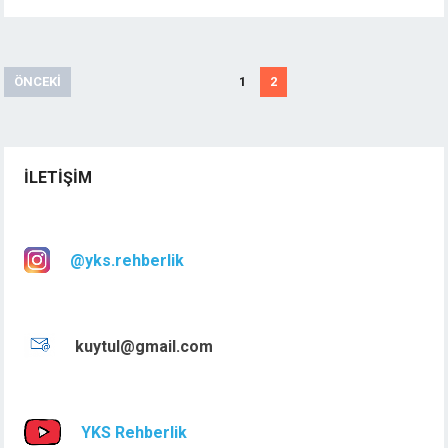
Yazı
ÖNCEKI
1
2
sayfalandırması
İLETIŞIM
@yks.rehberlik
kuytul@gmail.com
YKS Rehberlik